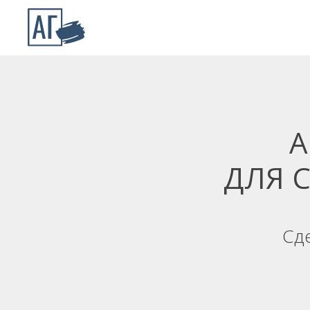
А
ДЛЯ 
Сд